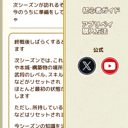
次シーズンが訪れるぞ
今のうちに準備をしておくのじ
ゃ
終戦後しばらくすると次シーズンが始まり
ます
公式
次シーズンでは、これまでに占領した土地
や本城・構築物の場所に加え
武将のレベル、スキルレベル、施設のレベル
などがリセットされ
ほとんど最初の状態からゲームがスタート
します
ただし、所持している武将や獲得した装備
などはリセットされません
今シーズンの知識を活かして次シーズンで