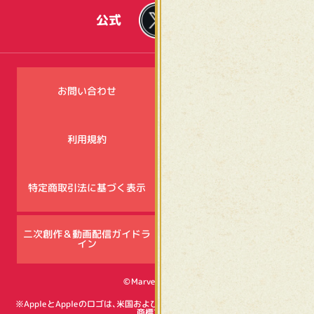
公式
お問い合わせ
キャンペーン注意事項
利用規約
プライバシーポリシー
特定商取引法に基づく表示
資金決済法に基づく表示
二次創作＆動画配信ガイドラ
SNSコミュニティ
イン
ガイドライン
©Marvelous Inc.
※AppleとAppleのロゴは、米国およびその他の国で登録されたApple Inc.の
商標です。