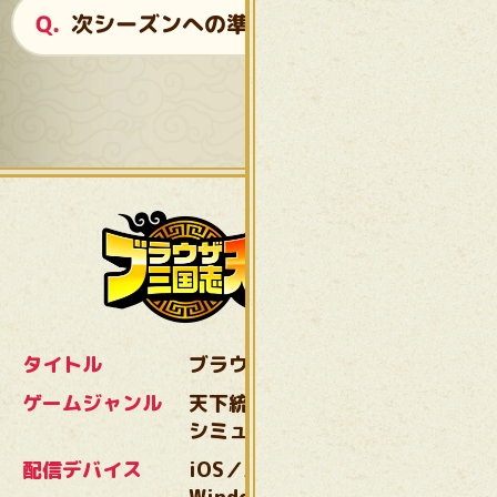
次シーズンへの準備とは？
タイトル
ブラウザ三国志 天
ゲームジャンル
天下統一！わいわい
シミュレーション
配信デバイス
iOS／Android／