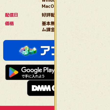
Windows11（64bit）／
MacOS14以上
配信日
好評配信中
価格
基本無料／ガチャ／アイテ
ム課金制