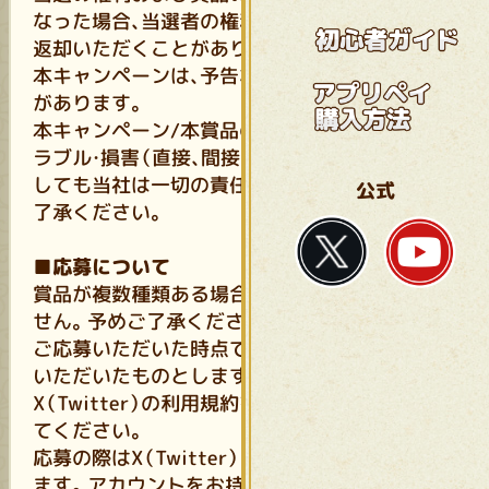
なった場合、当選者の権利を取り消し、賞品をご
返却いただくことがあります。
本キャンペーンは、予告なく変更、中止する場合
があります。
本キャンペーン/本賞品の利用によるいかなるト
ラブル・損害（直接、間接を問わず）が発生したと
しても当社は一切の責任を負いません。予めご
公式
了承ください。
■応募について
賞品が複数種類ある場合、賞品をご選択が出来ま
せん。予めご了承ください。
ご応募いただいた時点で、全ての注意事項に同意
いただいたものとします。
X（Twitter）の利用規約を遵守した上で、投稿し
てください。
応募の際はX（Twitter）アカウントが必要となり
ます。アカウントをお持ちでない方は予めアカ