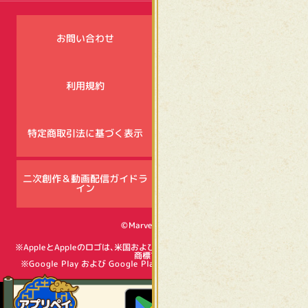
お問い合わせ
キャンペーン注意事項
利用規約
プライバシーポリシー
特定商取引法に基づく表示
資金決済法に基づく表示
二次創作＆動画配信ガイドラ
SNSコミュニティ
イン
ガイドライン
©Marvelous Inc.
※AppleとAppleのロゴは、米国およびその他の国で登録されたApple Inc.の
商標です。
※Google Play および Google Play ロゴは、Google LLC の商標です。