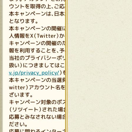
ウントを取得の上、ご応募ください。
本キャンペーンは、日本地域限定のキャンペーン
となります。
本キャンペーンの開催に際し、当社は応募者の個
人情報をX（Twitter）から取得すること、また本
キャンペーンの開催のために、当社が当該個人情
報を利用することを、予めご了承ください。
当社のプライバシーポリシー（個人情報の取り
扱い）につきましてはこちら（
https://www.mar
v.jp/privacy_policy/
）をご覧ください。
本キャンペーンの当選発表に際し、応募者のX（T
witter）アカウント名を使用・公表する場合がご
ざいます。
キャンペーン対象のポスト（投稿）を引用ポスト
（リツイート）された場合、X（Twitter）の仕様上
応募とみなされない場合がございます、ご注意く
ださい。
応募に関わるインターネットの通信料や接続料