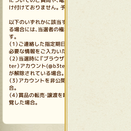
についてのご質問や、電話でのお問い合わせは受
け付けておりません。予めご了承ください。
以下のいずれかに該当する又はそのおそれがあ
る場合には、当選者の権利を取り消すものとしま
す。
（1）ご連絡した指定期日までに、賞品発送の為に
必要な情報をご入力いただけなかった場合。
（2）当選時に『ブラウザ三国志 天』公式Ｘ（Twit
ter）アカウント(@b3ten_3gokushi)のフォロー
が解除されている場合。
（3）アカウントを非公開に設定されている場
合。
（4）賞品の転売・譲渡を喧伝・示唆する行為が発
覚した場合。