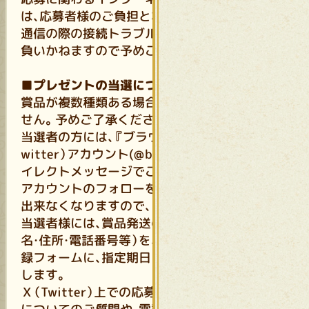
は、応募者様のご負担となります。
通信の際の接続トラブルにつきましては、責任を
負いかねますので予めご了承ください。
■プレゼントの当選について
賞品が複数種類ある場合、賞品をご選択が出来ま
せん。予めご了承ください。
当選者の方には、『ブラウザ三国志 天』公式Ｘ（T
witter）アカウント(@b3ten_3gokushi)からダ
イレクトメッセージでご連絡致します。
アカウントのフォローを外されますとご連絡が
出来なくなりますので、ご注意ください。
当選者様には、賞品発送のために必要な情報（氏
名・住所・電話番号等）を、当社よりご案内する登
録フォームに、指定期日までにご入力をお願い致
します。
Ｘ（Twitter）上での応募受付の確認、当選・落選