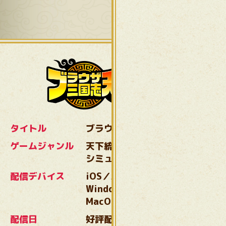
タイトル
ブラウザ三国志 天
ゲームジャンル
天下統一！わいわい
シミュレーション
配信デバイス
iOS／Android／
Windows11（64bit）／
MacOS14以上
配信日
好評配信中