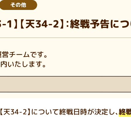
その他
43-1】【天34-2】：終戦予告に
運営チームです。
案内いたします。
【天34-2】
について終戦日時が決定し、
終