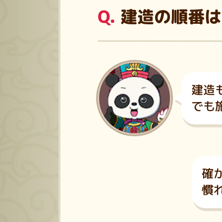
建造の順番は
建造
でも
確
慣