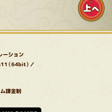
レーション
s11（64bit）／
テム課金制