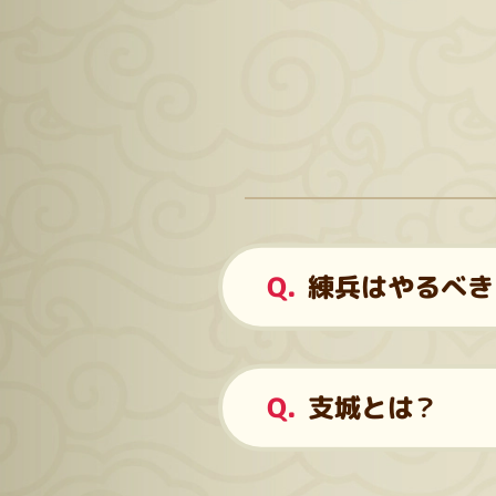
練兵はやるべき
支城とは？