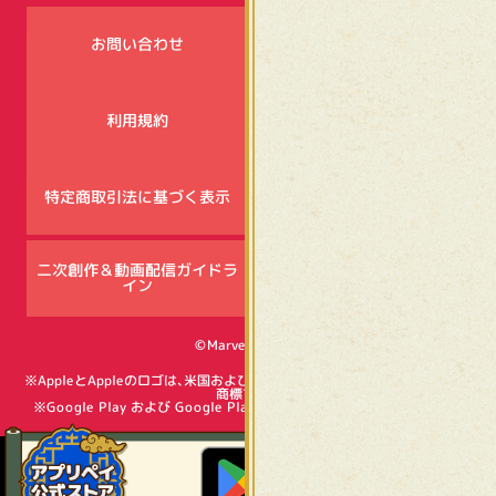
お問い合わせ
キャンペーン注意事項
利用規約
プライバシーポリシー
特定商取引法に基づく表示
資金決済法に基づく表示
二次創作＆動画配信ガイドラ
SNSコミュニティ
イン
ガイドライン
©Marvelous Inc.
※AppleとAppleのロゴは、米国およびその他の国で登録されたApple Inc.の
商標です。
※Google Play および Google Play ロゴは、Google LLC の商標です。