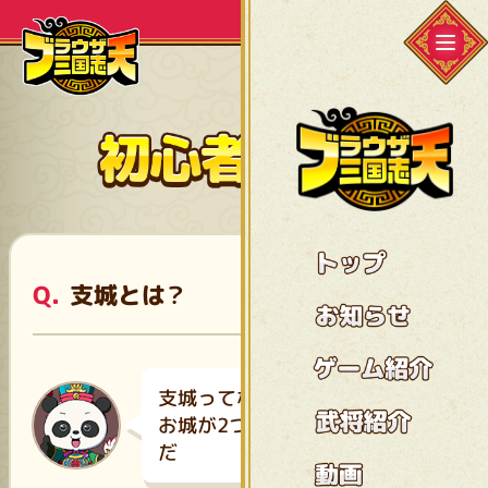
支城とは？
支城ってなんなのだ？
お城が2つもあったら大変なの
だ