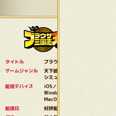
タイトル
ブラウザ三国志 天
ゲームジャンル
天下統一！わいわい
シミュレーション
配信デバイス
iOS／Android／
Windows11（64bit）／
MacOS14以上
配信日
好評配信中