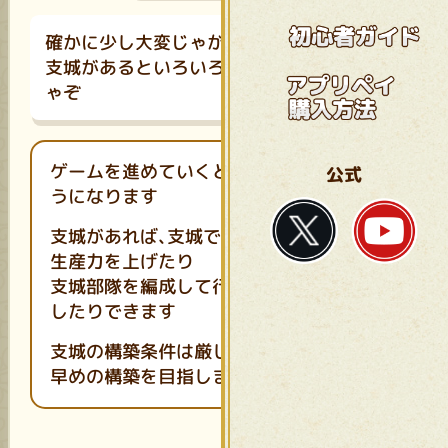
確かに少し大変じゃが
支城があるといろいろと便利じ
ゃぞ
ゲームを進めていくと支城を構築できるよ
公式
うになります
支城があれば、支城で施設を建造して資源
生産力を上げたり
支城部隊を編成して行動可能な部隊を増や
したりできます
支城の構築条件は厳しいですが、なるべく
早めの構築を目指しましょう